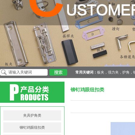
常用关键词：
板夹，强力夹，护角，
铆钉鸡眼纽扣类
夹具护角类
铆钉鸡眼纽扣类