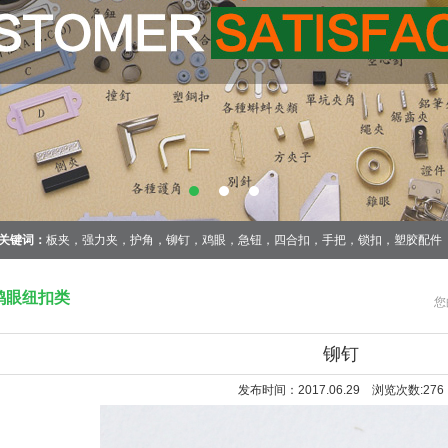
关键词：
板夹，强力夹，护角，铆钉，鸡眼，急钮，四合扣，手把，锁扣，塑胶配件
鸡眼纽扣类
您
铆钉
发布时间：2017.06.29 浏览次数:
276