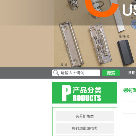
常用
铆钉
夹具护角类
铆钉鸡眼纽扣类