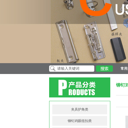
常用
铆钉
夹具护角类
铆钉鸡眼纽扣类