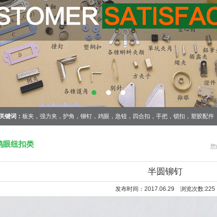
关键词：
板夹，强力夹，护角，铆钉，鸡眼，急钮，四合扣，手把，锁扣，塑胶配件
鸡眼纽扣类
您
半圆铆钉
发布时间：2017.06.29 浏览次数:
225