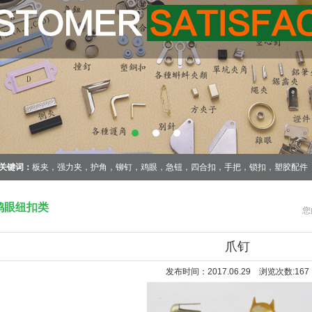
关键词：
板夹，强力夹，护角，铆钉，鸡眼，急钮，四合扣，手把，锁扣，塑胶配件
鸡眼纽扣类
您
爪钉
发布时间：2017.06.29 浏览次数:
167