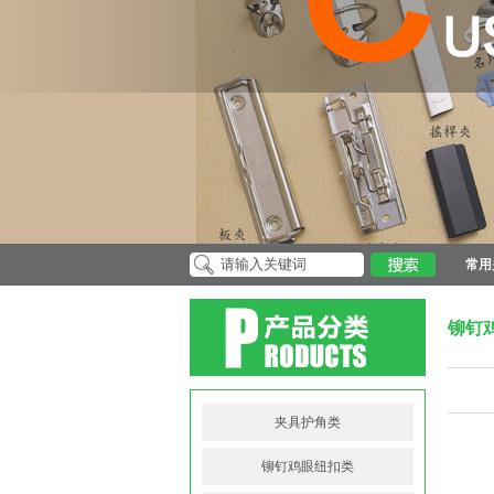
常用
铆钉
夹具护角类
铆钉鸡眼纽扣类