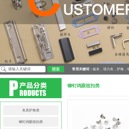
常用关键词：
板夹，强力夹，护角，
铆钉鸡眼纽扣类
夹具护角类
铆钉鸡眼纽扣类